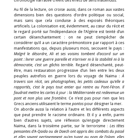
chronologie narrative créent des effets de sens inattendus.
Au fil de la lecture, on croise aussi, dans ce roman aux vastes
dimensions bien des questions d’ordre politique ou social,
mais sans que cela conduise à des exposés théoriques
artificiels. La colonisation est, évidemment, au cœur du récit et
le regard porté sur l’indépendance de l’Algérie est teinté d’un
certain désenchantement : on ne peut s’empêcher de
considérer qu’il a un caractère prémonitoire par rapport à ces
manifestations qui, depuis plusieurs mois, secouent le pays :
Malgré le désordre, Ali et ses voisins tombent d’accord sur un
point : livrer une guerre pareille et n’arriver ni à la stabilité ni à la
démocratie, c’est un gâchis terrible
. Regard désenchanté, peut-
être, mais restauration progressive d’un lien entre les deux
peuples autrefois en guerre lors du voyage de Naïma :
À
travers son récit, ses photographies, les petits cadeaux qu’elle a
rapportés, c’est le pays tout entier qui rentre au Pont-Féron. Il
faudrait mettre les cartes à jour : la Méditerranée est redevenue un
pont et non plus une frontière.
Ce n’est pas pour rien que les
Grecs anciens utilisaient le terme
pontos
pour désigner la mer.
On aborde aussi la relation à l’autre et les différents aspects
que peut prendre le racisme ordinaire. Et il y a enfin, parmi
bien d’autres sujets, une réflexion qu’engage directement
Naïma, dans la troisième partie, sur le terrorisme :
Les têtes
pensantes d’A-Qaida ou de Daech ont appris des combats du passé
et elles savent pertinemment qu’en tuant au nom de l’islam, elles