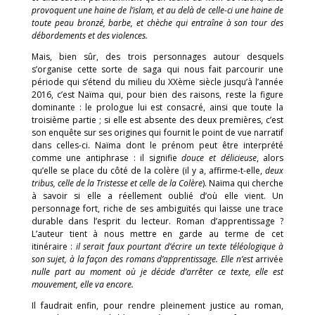
provoquent une haine de l’islam, et au delà de celle-ci une haine de
toute peau bronzé, barbe, et chèche qui entraîne à son tour des
débordements et des violences.
Mais, bien sûr, des trois personnages autour desquels
s’organise cette sorte de saga qui nous fait parcourir une
période qui s’étend du milieu du XXème siècle jusqu’à l’année
2016, c’est Naïma qui, pour bien des raisons, reste la figure
dominante : le prologue lui est consacré, ainsi que toute la
troisième partie ; si elle est absente des deux premières, c’est
son enquête sur ses origines qui fournit le point de vue narratif
dans celles-ci. Naïma dont le prénom peut être interprété
comme une antiphrase : il signifie
douce et délicieuse
, alors
qu’elle se place du côté de la colère (il y a, affirme-t-elle,
deux
tribus, celle de la Tristesse et celle de la Colère
). Naïma qui cherche
à savoir si elle a réellement oublié d’où elle vient. Un
personnage fort, riche de ses ambiguïtés qui laisse une trace
durable dans l’esprit du lecteur. Roman d’apprentissage ?
L’auteur tient à nous mettre en garde au terme de cet
itinéraire :
il serait faux pourtant d’écrire un texte téléologique à
son sujet, à la façon des romans d’apprentissage. Elle n’est
arrivée
nulle part au moment où je décide d’arrêter ce texte, elle est
mouvement, elle va encore.
Il faudrait enfin, pour rendre pleinement justice au roman,