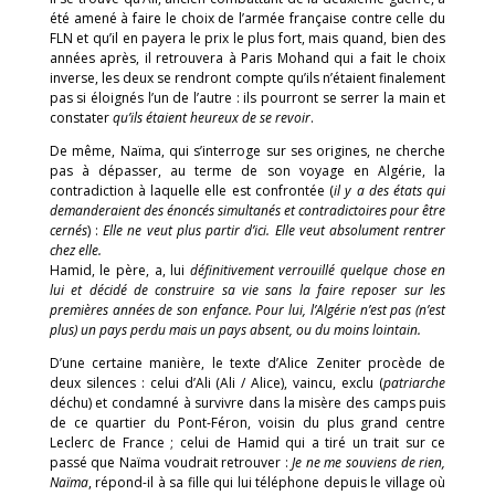
été amené à faire le choix de l’armée française contre celle du
FLN et qu’il en payera le prix le plus fort, mais quand, bien des
années après, il retrouvera à Paris Mohand qui a fait le choix
inverse, les deux se rendront compte qu’ils n’étaient finalement
pas si éloignés l’un de l’autre : ils pourront se serrer la main et
constater
qu’ils étaient heureux de se revoir
.
De même, Naïma, qui s’interroge sur ses origines, ne cherche
pas à dépasser, au terme de son voyage en Algérie, la
contradiction à laquelle elle est confrontée (
il y a des états qui
demanderaient des énoncés simultanés et contradictoires pour être
cernés
) :
Elle ne veut plus partir d’ici. Elle veut absolument rentrer
chez elle.
Hamid, le père, a, lui
définitivement verrouillé quelque chose en
lui et décidé de construire sa vie sans la faire reposer sur les
premières années de son enfance. Pour lui, l’Algérie n’est pas (n’est
plus) un pays perdu mais un pays absent, ou du moins lointain.
D’une certaine manière, le texte d’Alice Zeniter procède de
deux silences : celui d’Ali (Ali / Alice), vaincu, exclu (
patriarche
déchu) et condamné à survivre dans la misère des camps puis
de ce quartier du Pont-Féron, voisin du plus grand centre
Leclerc de France ; celui de Hamid qui a tiré un trait sur ce
passé que Naïma voudrait retrouver :
Je ne me souviens de rien,
Naïma
, répond-il à sa fille qui lui téléphone depuis le village où