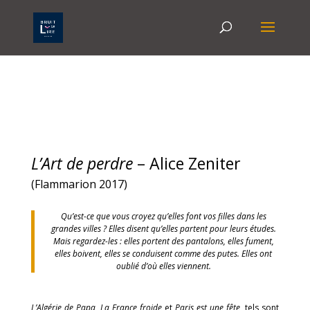
L’Art de perdre
– Alice Zeniter
(Flammarion 2017)
Qu’est-ce que vous croyez qu’elles font vos filles dans les
grandes villes ? Elles disent qu’elles partent pour leurs études.
Mais regardez-les : elles portent des pantalons, elles fument,
elles boivent, elles se conduisent comme des putes. Elles ont
oublié d’où elles viennent.
L’Algérie de Papa
,
La France froide
et
Paris est une fête
, tels sont