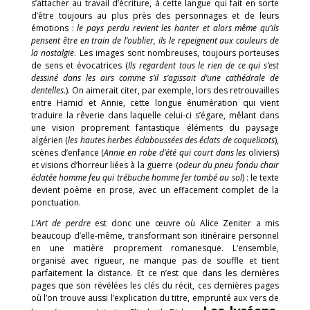
s’attacher au travail d’écriture, à cette langue qui fait en sorte
d’être toujours au plus près des personnages et de leurs
émotions :
le pays perdu revient les hanter et alors même qu’ils
pensent être en train de l’oublier, ils le repeignent aux couleurs de
la nostalgie
. Les images sont nombreuses, toujours porteuses
de sens et évocatrices (
Ils regardent tous le rien de ce qui s’est
dessiné dans les airs comme s’il s’agissait d’une cathédrale de
dentelles
.). On aimerait citer, par exemple, lors des retrouvailles
entre Hamid et Annie, cette longue énumération qui vient
traduire la rêverie dans laquelle celui-ci s’égare, mêlant dans
une vision proprement fantastique éléments du paysage
algérien (
les hautes herbes éclaboussées des éclats de coquelicots
),
scènes d’enfance (
Annie en robe d’été qui court dans les
oliviers)
et visions d’horreur liées à la guerre (
odeur du pneu fondu chair
éclatée homme feu qui trébuche homme fer tombé au sol
) : le texte
devient poème en prose, avec un effacement complet de la
ponctuation.
L’Art de perdre
est donc une œuvre où Alice Zeniter a mis
beaucoup d’elle-même, transformant son itinéraire personnel
en une matière proprement romanesque. L’ensemble,
organisé avec rigueur, ne manque pas de souffle et tient
parfaitement la distance. Et ce n’est que dans les dernières
pages que son révélées les clés du récit, ces dernières pages
où l’on trouve aussi l’explication du titre, emprunté aux vers de