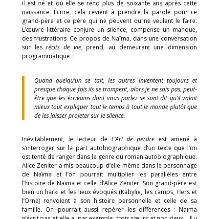
il est né et où elle se rend plus de soixante ans après cette
naissance. Écrire, cela revient à prendre la parole pour ce
grand-père et ce père qui ne peuvent ou ne veulent le faire.
L’œuvre littéraire conjure un silence, compense un manque,
des frustrations. Ce propos de Naïma, dans une conversation
sur les
récits de vie
, prend, au demeurant une dimension
programmatique :
Quand quelqu’un se tait, les autres inventent toujours et
presque chaque fois ils se trompent, alors je ne sais pas, peut-
être que les écrivains dont vous parlez se sont dit qu’il valait
mieux tout expliquer tout le temps à tout le monde plutôt que
de les laisser projeter sur le silence.
Inévitablement, le lecteur de
L’Art de perdre
est amené à
s’interroger sur la part autobiographique d’un texte que l’on
est tenté de ranger dans le genre du roman autobiographique.
Alice Zeniter a mis beaucoup d’elle-même dans le personnage
de Naïma et l’on pourrait multiplier les parallèles entre
l’histoire de Naïma et celle d’Alice Zeniter. Son grand-père est
bien un harki et les lieux évoqués (Kabylie, les camps, Flers et
l’Orne) renvoient à son histoire personnelle et celle de sa
famille. On pourrait aussi repérer les différences : Naïma
n’écrit pas et elle a, par exemple, trois sœurs et non deux… Il y