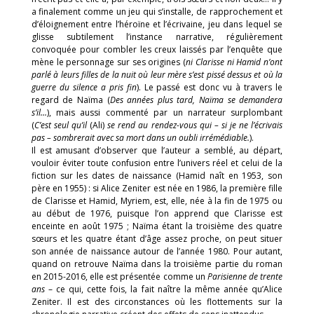
a finalement comme un jeu qui s’installe, de rapprochement et
d’éloignement entre l’héroïne et l’écrivaine, jeu dans lequel se
glisse subtilement l’instance narrative, régulièrement
convoquée pour combler les creux laissés par l’enquête que
mène le personnage sur ses origines (
ni Clarisse ni Hamid n’ont
parlé à leurs filles de la nuit où leur mère s’est pissé dessus et où la
guerre du silence a pris fin
). Le passé est donc vu à travers le
regard de Naïma (
Des années plus tard, Naïma se demandera
s’il…
), mais aussi commenté par un narrateur surplombant
(
C’est seul qu’il
(Ali)
se rend au rendez-vous qui – si je ne l’écrivais
pas – sombrerait avec sa mort dans un oubli irrémédiable.
).
Il est amusant d’observer que l’auteur a semblé, au départ,
vouloir éviter toute confusion entre l’univers réel et celui de la
fiction sur les dates de naissance (Hamid naît en 1953, son
père en 1955) : si Alice Zeniter est née en 1986, la première fille
de Clarisse et Hamid, Myriem, est, elle, née à la fin de 1975 ou
au début de 1976, puisque l’on apprend que Clarisse est
enceinte en août 1975 ; Naïma étant la troisième des quatre
sœurs et les quatre étant d’âge assez proche, on peut situer
son année de naissance autour de l’année 1980. Pour autant,
quand on retrouve Naïma dans la troisième partie du roman
en 2015-2016, elle est présentée comme un
Parisienne de trente
ans
– ce qui, cette fois, la fait naître la même année qu’Alice
Zeniter. Il est des circonstances où les flottements sur la