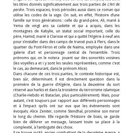
les titres donnés significativement aux trois parties de
L’Art de
perdre
. Trois espaces, trois périodes aussi dans ce roman qui
utilise les codes de la
saga
. On suit, en effet, l’histoire d’une
famille sur trois générations : celle du grand-père, Ali, marié à
Yema de vingt ans sa cadette et qui a acquis, dans les
montagnes de Kabylie, un statut social important, celle du
père, Hamid, marié à Clarisse et qui a quitté l’Algérie à neuf ans
pour s’installer dans des camps de transit puis à Flers, dans le
quartier du Pont-Féron et celle de Naïma, employée dans une
galerie d’art et personnage central de l’ensemble. Trois
prénoms qui, on le notera jouent sur des sonorités voisines
(les voyelles a et i y sont les seules représentées, comme c’est
le cas, au demeurant, dans le prénom Alice).
Dans chacune de ces trois parties, le contexte historique est,
bien sûr, déterminant. Il est directement question dans la
première de la guerre d’Algérie, dans la deuxième du sort
réservé aux harkis et dans la troisième du terrorisme islamique
(Charlie-Hebdo et Bataclan, plus particulièrement). Mais, pour
autant, c’est toujours par rapport aux différents personnages
et à l’impact qu’ils ont sur eux que les événements sont
évoqués. Alice Zeniter, comme Stendhal, promène son miroir
le long du chemin. Elle regarde l’Histoire de biais, se garde
bien de délivrer un message, laissant toute sa place à la
complexité, à l’ambiguïté des choix.
Il se trouve qu’Ali, ancien combattant de la deuxième guerre, a