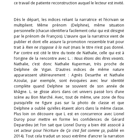
ce travail de patiente reconstruction auquel le lecteur est invité.
Dès le départ, les indices reliant la narratrice et l’écrivain se
multiplient. Même prénom (Delphine), même situation
personnelle (chacun identifiera facilement celui qui est désigné
par le prénom de François). L’œuvre que la narratrice vient de
publier et dont elle assure la promotion ressemble trait pour
trait à
Rien ne s’oppose à la nuit
(mais le titre n’est pas donné.
Par contre est cité le titre du texte de Nathalie, celle qui est à
l’origine de la rencontre avec L. :
Nous étions des êtres vivants
.
Nathalie, c’est donc Nathalie Kuperman, très proche de
Delphine de Vigan. D’autres indices de même nature
apparaissent ultérieurement : Agnès Desarthe et Nathalie
Azoulai, par exemple, sont évoquées avec leur identité
complète quand Delphine se souvient de son année de
khâgne. L. se glisse alors dans cet univers passé lors d’une
scène au Bon Marché. Avec, tout de même, une zone de flou
puisqu’elle ne figure pas sur la photo de classe et que
Delphine a oublié qu’elles étaient alors dans la même classe.
Plus loin on découvre que L est en concurrence avec Lionel
Duroy pour mettre en forme les confidences de Gérard
Depardieu (et l’on sait que Lionel Duroy a bien été associé à
cet acteur pour l’écriture de
Ça s’est fait comme ça
, publié en
2014). Tout cela traduit un souci extrême d’ancrer la narration