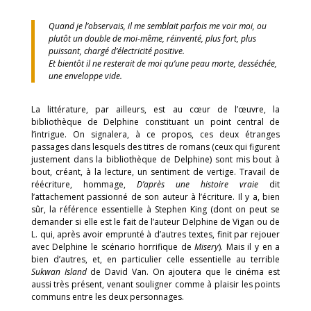
Quand je l’observais, il me semblait parfois me voir moi, ou
plutôt un double de moi-même, réinventé, plus fort, plus
puissant, chargé d’électricité positive.
Et bientôt il ne resterait de moi qu’une peau morte, desséchée,
une enveloppe vide.
La littérature, par ailleurs, est au cœur de l’œuvre, la
bibliothèque de Delphine constituant un point central de
l’intrigue. On signalera, à ce propos, ces deux étranges
passages dans lesquels des titres de romans (ceux qui figurent
justement dans la bibliothèque de Delphine) sont mis bout à
bout, créant, à la lecture, un sentiment de vertige. Travail de
réécriture, hommage,
D’après une histoire vraie
dit
l’attachement passionné de son auteur à l’écriture. Il y a, bien
sûr, la référence essentielle à Stephen King (dont on peut se
demander si elle est le fait de l’auteur Delphine de Vigan ou de
L. qui, après avoir emprunté à d’autres textes, finit par rejouer
avec Delphine le scénario horrifique de
Misery
). Mais il y en a
bien d’autres, et, en particulier celle essentielle au terrible
Sukwan Island
de David Van. On ajoutera que le cinéma est
aussi très présent, venant souligner comme à plaisir les points
communs entre les deux personnages.