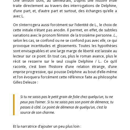
Une tension dont, au demeurant,
D’après une histoire vraie
traite directement au travers des interrogations de Delphine,
d’une part, et, d’autre part et surtout, des échanges qu’elle a
avec L.
On s’interrogera aussi forcément sur l’identité de L., le choix de
cette initiale n’étant pas anodin. Il permet, en effet, de subtiles
variations avec le pronom féminin de la troisième personne.
L.
,
selon les cas, se confond ou ne se confond pas avec
elle
, ce qui
provoque incertitudes et glissements. Toutes les hypothèses
sont envisageables et une large marge de liberté est laissée au
lecteur sur ce point. En tout cas, plus le roman avance, plus le
récit se resserre sur le seul couple Delphine / L.. Ce qu’il
raconte, c’est bien l’histoire d’une relation étrange, d’une
emprise
progressive, qui pousse Delphine au bout d’elle-même
et l’on évoquera forcément cette référence faite au philosophe
Gilles Deleuze :
Si tu ne saisis pas le petit grain de folie chez quelqu’un, tu ne
peux pas l’aimer. Si tu ne saisis pas son point de démence, tu
passes à côté. Le point de démence de quelqu’un, c’est la
source de son charme.
Et la narratrice d’ajouter un peu plus loin :