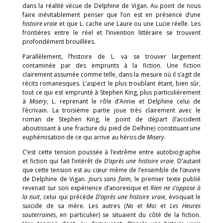
dans la réalité vécue de Delphine de Vigan. Au point de nous
faire inévitablement penser que l’on est en présence d’une
histoire vraie
et que L. cache une Laure ou une Lucie réelle. Les
frontières entre le réel et l’invention littéraire se trouvent
profondément brouillées.
Parallèlement, l’histoire de L. va se trouver largement
contaminée par des emprunts à la fiction. Une fiction
clairement assumée comme telle, dans la mesure où il s’agit de
récits romanesques. L’aspect le plus troublant étant, bien sûr,
tout ce qui est emprunté à Stephen King, plus particulièrement
à
Misery
, L. reprenant le rôle d’Annie et Delphine celui de
l’écrivain. La troisième partie joue très clairement avec le
roman de Stephen King, le point de départ (l’accident
aboutissant à une fracture du pied de Delhine) constituant une
euphémisation de ce qui arrive au héros de
Misery
.
C’est cette tension poussée à l’extrême entre autobiographie
et fiction qui fait l’intérêt de
D’après une histoire vraie
. D’autant
que cette tension est au cœur même de l’ensemble de l’œuvre
de Delphine de Vigan.
Jours sans faim
, le premier texte publié
revenait sur son expérience d’anorexique et
Rien ne s’oppose à
la nuit
, celui qui précède
D’après une histoire vraie
, évoquait le
suicide de sa mère. Les autres (
No et Moi
et
Les Heures
souterraines
, en particulier) se situaient du côté de la fiction.