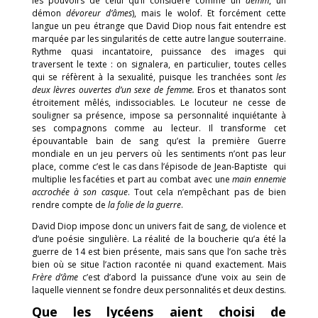
les pouvoirs de celui qu’il considère comme un
dëmm
, un
démon
dévoreur d’âmes
), mais le wolof. Et forcément cette
langue un peu étrange que David Diop nous fait entendre est
marquée par les singularités de cette autre langue souterraine.
Rythme quasi incantatoire, puissance des images qui
traversent le texte : on signalera, en particulier, toutes celles
qui se réfèrent à la sexualité, puisque les tranchées sont
les
deux lèvres ouvertes d’un sexe de femme.
Eros et thanatos sont
étroitement mêlés, indissociables. Le locuteur ne cesse de
souligner sa présence, impose sa personnalité inquiétante à
ses compagnons comme au lecteur. Il transforme cet
épouvantable bain de sang qu’est la première Guerre
mondiale en un jeu pervers où les sentiments n’ont pas leur
place, comme c’est le cas dans l’épisode de Jean-Baptiste qui
multiplie les facéties et part au combat avec une
main ennemie
accrochée à son casque
. Tout cela n’empêchant pas de bien
rendre compte de
la folie de la guerre
.
David Diop impose donc un univers fait de sang, de violence et
d’une poésie singulière. La réalité de la boucherie qu’a été la
guerre de 14 est bien présente, mais sans que l’on sache très
bien où se situe l’action racontée ni quand exactement. Mais
Frère d’âme
c’est d’abord la puissance d’une voix au sein de
laquelle viennent se fondre deux personnalités et deux destins.
Que les lycéens aient choisi de