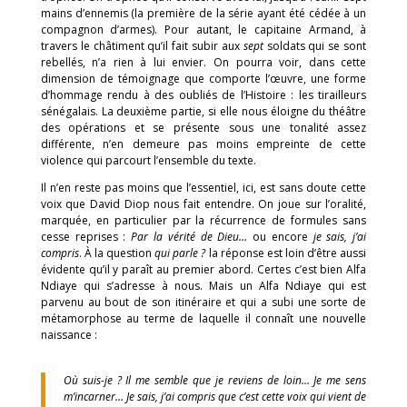
mains d’ennemis (la première de la série ayant été cédée à un
compagnon d’armes). Pour autant, le capitaine Armand, à
travers le châtiment qu’il fait subir aux
sept
soldats qui se sont
rebellés, n’a rien à lui envier. On pourra voir, dans cette
dimension de témoignage que comporte l’œuvre, une forme
d’hommage rendu à des oubliés de l’Histoire : les tirailleurs
sénégalais. La deuxième partie, si elle nous éloigne du théâtre
des opérations et se présente sous une tonalité assez
différente, n’en demeure pas moins empreinte de cette
violence qui parcourt l’ensemble du texte.
Il n’en reste pas moins que l’essentiel, ici, est sans doute cette
voix que David Diop nous fait entendre. On joue sur l’oralité,
marquée, en particulier par la récurrence de formules sans
cesse reprises :
Par la vérité de Dieu…
ou encore
je sais, j’ai
compris
. À la question
qui parle ?
la réponse est loin d’être aussi
évidente qu’il y paraît au premier abord. Certes c’est bien Alfa
Ndiaye qui s’adresse à nous. Mais un Alfa Ndiaye qui est
parvenu au bout de son itinéraire et qui a subi une sorte de
métamorphose au terme de laquelle il connaît une nouvelle
naissance :
Où suis-je ? Il me semble que je reviens de loin… Je me sens
m’incarner… Je sais, j’ai compris que c’est cette voix qui vient de