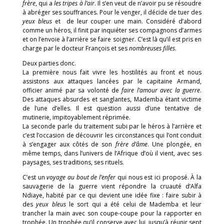
frère
, qui a
les tripes à l’air
. Il s’en veut de n’avoir pu se résoudre
à abréger ses souffrances. Pour le venger, il décide de tuer des
yeux bleus
et de leur couper une main. Considéré d’abord
comme un héros, il finit par inquiéter ses compagnons d’armes
et on l’envoie à l’arrière se faire soigner. C’est là qu’il est pris en
charge par le docteur François et ses
nombreuses filles
.
Deux parties donc.
La première nous fait vivre les hostilités au front et nous
assistons aux attaques lancées par le capitaine Armand,
officier animé par sa volonté de
faire l’amour avec la guerre
.
Des attaques absurdes et sanglantes, Mademba étant victime
de l’une d’elles. Il est question aussi d’une tentative de
mutinerie, impitoyablement réprimée.
La seconde parle du traitement subi par le héros à l’arrière et
c’est l’occasion de découvrir les circonstances qui l’ont conduit
à s’engager aux côtés de son
frère d’âme
. Une plongée, en
même temps, dans l’univers de l’Afrique d’où il vient, avec ses
paysages, ses traditions, ses rituels.
C’est un
voyage au bout de l’enfer
qui nous est ici proposé. À la
sauvagerie de la guerre vient répondre la cruauté d’Alfa
Ndiaye, habité par ce qui devient une idée fixe : faire subir à
des
yeux bleus
le sort qui a été celui de Mademba et leur
trancher la main avec son coupe-coupe pour la rapporter en
trophée. Un trophée qu’il conserve avec lui, jusqu’à réunir sept