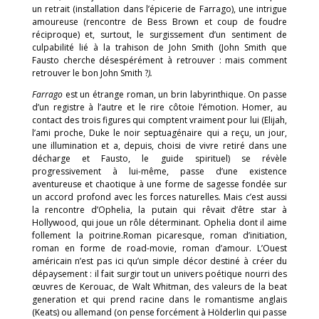
un retrait (installation dans l’épicerie de Farrago), une intrigue
amoureuse (rencontre de Bess Brown et coup de foudre
réciproque) et, surtout, le surgissement d’un sentiment de
culpabilité lié à la trahison de John Smith (John Smith que
Fausto cherche désespérément à retrouver : mais comment
retrouver le bon John Smith ?
)
.
Farrago
est un étrange roman, un brin labyrinthique. On passe
d’un registre à l’autre et le rire côtoie l’émotion. Homer, au
contact des trois figures qui comptent vraiment pour lui (Elijah,
l’ami proche, Duke le noir septuagénaire qui a reçu, un jour,
une illumination et a, depuis, choisi de vivre retiré dans une
décharge et Fausto, le guide spirituel) se révèle
progressivement à lui-même, passe d’une existence
aventureuse et chaotique à une forme de sagesse fondée sur
un accord profond avec les forces naturelles. Mais c’est aussi
la rencontre d’Ophelia, la putain qui rêvait d’être star à
Hollywood, qui joue un rôle déterminant. Ophelia dont il aime
follement la poitrine.Roman picaresque, roman d’initiation,
roman en forme de road-movie, roman d’amour. L’Ouest
américain n’est pas ici qu’un simple décor destiné à créer du
dépaysement : il fait surgir tout un univers poétique nourri des
œuvres de Kerouac, de Walt Whitman, des valeurs de la beat
generation et qui prend racine dans le romantisme anglais
(Keats) ou allemand (on pense forcément à Hölderlin qui passe