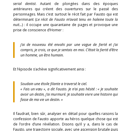
serial dentist
. Autant de plongées dans des époques
antérieures qui créent des ouvertures sur le passé des
personnages. Mais c’est surtout le récit fait par Fausto qui est
déterminant (
Le récit de Fausto m’avait tenu en haleine toute la
nuit…
) : il occupe une quarantaine de pages et provoque une
prise de conscience d’Homer :
j’ai de nouveau été envahi par une vague de fierté et j’ai
compris, je crois, ce que je sentais en moi. C’était la fierté d’être
un homme, un être humain.
Et l’épisode s’achève significativement ainsi :
Soudain une étoile filante a traversé le ciel.
« Fais un vœu », a dit Fausto. Je n’ai pas hésité : « Je souhaite
avoir un destin, j’ai murmuré. Je souhaite vivre une histoire qui
fasse de ma vie un destin. »
Il faudrait, bien sûr, analyser en détail pour quelles raisons la
confession de Fausto apporte au héros quelque chose qui est
de l’ordre d’une révélation. Disons qu’il y a, dans le cas de
Fausto, une trajectoire sociale, avec une ascension brutale puis