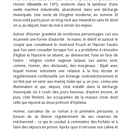
Homer Idlewilde en 1973, endormi dans le tambour d’une
vieille machine industrielle, abandonné dans une décharge
municipale. Une sorte de Diogène moderne, en somme. Et
nous voilà partis pour un long récit aux méandres sans fin dont
on a, au départ, bien du mal à cerner les enjeux.
Autour d’Homer gravitent de nombreux personnages. Les uns
incarnent une forme d’autorité : le maire, le shérif et surtout le
couple que constituent le révérend Poach et l’épicier Fausto
que l’on vient consulter lorsque l’on a u problème à résoudre
(l’église et l’épicerie se situent, au demeurant, l’une en face de
l’autre : religion contre sagesse laïque). Les autres sont,
comme, Homer, des déclassés, des marginaux : Elijah avec
lequel Homer entretient une relation à la fois étroite et
régulièrement conflictuelle (on échange contradictoirement et
on finit par en venir aux mains), Duke qui a, un jour, connu une
illumination et qui, depuis, s’est installé dans la décharge
municipale où il coule des jours heureux, d’autres encore, et
puis, côté féminin, les occupantes de la maison close dont
celle qui répond au doux prénom d’Ophelia.
Homer, narrateur de ce roman à la première personne, a
besoin de se libérer régulièrement de ses réserves de
méchanceté – ce qui le conduit à commettre des forfaits et à
faire des séjours en prison. Après quoi il retrouve son calme et