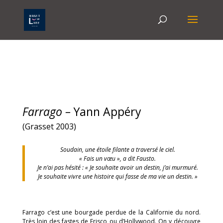
Farrago –
Yann Appéry
(Grasset 2003)
Soudain, une étoile filante a traversé le ciel.
« Fais un vœu », a dit Fausto.
Je n’ai pas hésité : « Je souhaite avoir un destin, j’ai murmuré.
Je souhaite vivre une histoire qui fasse de ma vie un destin. »
Farrago c’est une bourgade perdue de la Californie du nord.
Très loin des fastes de Frisco ou d’Hollywood. On y découvre