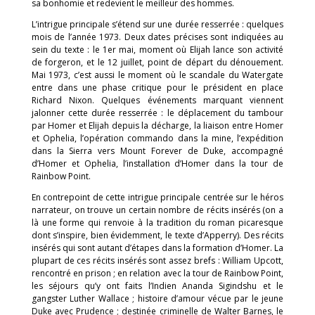
sa bonhomie et redevient le meilleur des hommes.
L’intrigue principale s’étend sur une durée resserrée : quelques
mois de l’année 1973. Deux dates précises sont indiquées au
sein du texte : le 1er mai, moment où Elijah lance son activité
de forgeron, et le 12 juillet, point de départ du dénouement.
Mai 1973, c’est aussi le moment où le scandale du Watergate
entre dans une phase critique pour le président en place
Richard Nixon. Quelques événements marquant viennent
jalonner cette durée resserrée : le déplacement du tambour
par Homer et Elijah depuis la décharge, la liaison entre Homer
et Ophelia, l’opération commando dans la mine, l’expédition
dans la Sierra vers Mount Forever de Duke, accompagné
d’Homer et Ophelia, l’installation d’Homer dans la tour de
Rainbow Point.
En contrepoint de cette intrigue principale centrée sur le héros
narrateur, on trouve un certain nombre de récits insérés (on a
là une forme qui renvoie à la tradition du roman picaresque
dont s’inspire, bien évidemment, le texte d’Apperry). Des récits
insérés qui sont autant d’étapes dans la formation d’Homer. La
plupart de ces récits insérés sont assez brefs : William Upcott,
rencontré en prison ; en relation avec la tour de Rainbow Point,
les séjours qu’y ont faits l’Indien Ananda Sigindshu et le
gangster Luther Wallace ; histoire d’amour vécue par le jeune
Duke avec Prudence ; destinée criminelle de Walter Barnes, le