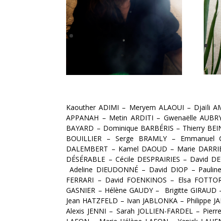
Kaouther ADIMI
–
Meryem ALAOUI
–
Djaïli
APPANAH
–
Metin ARDITI
–
Gwenaëlle AUBR
BAYARD
–
Dominique BARBÉRIS
–
Thierry BE
BOUILLIER
–
Serge BRAMLY
–
Emmanuel 
DALEMBERT
–
Kamel DAOUD
–
Marie DARR
DÉSÉRABLE
–
Cécile DESPRAIRIES
–
David D
Adeline DIEUDONNÉ
–
David DIOP
–
Pauli
FERRARI
–
David FOENKINOS
–
Elsa FOTTO
GASNIER
–
Hélène GAUDY
–
Brigitte GIRAUD
Jean HATZFELD
–
Ivan JABLONKA
–
Philippe 
Alexis JENNI
–
Sarah JOLLIEN-FARDEL
–
Pierr