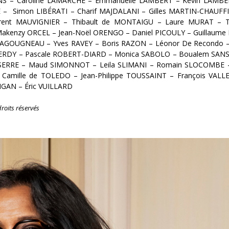
NS
–
Caroline LAMARCHE
–
Emmanuelle LAMBERT
–
Kévin LAMBE
E
–
Simon LIBÉRATI
–
Charif MAJDALANI
–
Gilles MARTIN-CHAUFF
rent MAUVIGNIER
–
Thibault de MONTAIGU
–
Laure MURAT
–
akenzy ORCEL
–
Jean-Noël ORENGO
–
Daniel PICOULY
–
Guillaume
 RAGOUGNEAU
–
Yves RAVEY
–
Boris RAZON
–
Léonor De Recondo
ERDY
–
Pascale ROBERT-DIARD
–
Monica SABOLO
–
Boualem SAN
SERRE
–
Maud SIMONNOT
–
Leila SLIMANI
–
Romain SLOCOMBE
–
Camille de TOLEDO
–
Jean-Philippe TOUSSAINT
–
François VALL
VIGAN
–
Éric VUILLARD
roits réservés