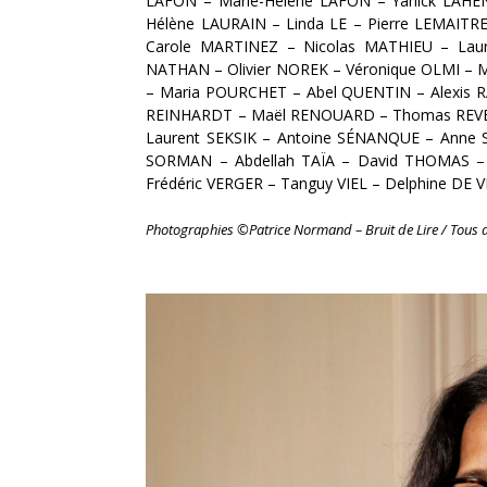
LAFON
–
Marie-Hélène LAFON
–
Yanick LAHE
Hélène LAURAIN
–
Linda LE
–
Pierre LEMAITR
Carole MARTINEZ
–
Nicolas MATHIEU
–
Lau
NATHAN
–
Olivier NOREK
–
Véronique OLMI
–
M
–
Maria POURCHET
–
Abel QUENTIN
–
Alexis
REINHARDT
–
Maël RENOUARD –
Thomas REV
Laurent SEKSIK
–
Antoine SÉNANQUE
–
Anne 
SORMAN
–
Abdellah TAÏA
–
David THOMAS
Frédéric VERGER
–
Tanguy VIEL
–
Delphine DE 
Photographies ©Patrice Normand – Bruit de Lire / Tous d