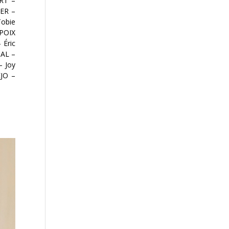
RT
–
IER
–
Tobie
 POIX
–
Éric
SAL
–
–
Joy
EJO
–