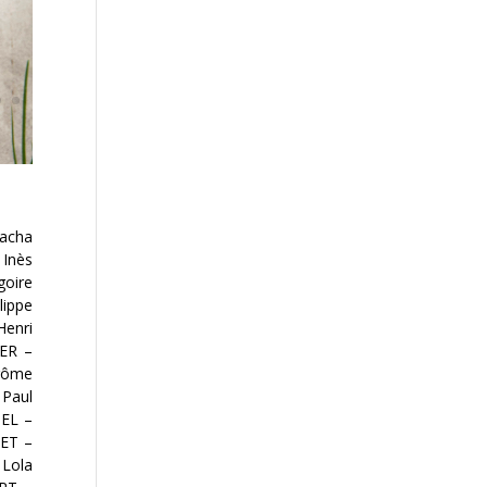
acha
Inès
goire
lippe
Henri
KER
–
rôme
–
Paul
NEL
–
RET
–
Lola