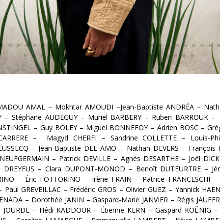
 AMADOU AMAL
–
Mokhtar AMOUDI
–
Jean-Baptiste ANDRÉA
–
Nath
Y
–
Stéphane AUDEGUY
–
Muriel BARBERY
–
Ruben BARROUK
–
INSTINGEL
–
Guy BOLEY
–
Miguel BONNEFOY
–
Adrien BOSC
–
Gré
CARRERE
–
Magyd CHERFI
–
Sandrine COLLETTE
–
Louis-Phi
IEUSSECQ
–
Jean-Baptiste DEL AMO
–
Nathan DEVERS
–
François-
ENEUFGERMAIN
–
Patrick DEVILLE
–
Agnès DESARTHE
–
Joël DIC
ne DREYFUS
–
Clara DUPONT-MONOD
–
Benoît DUTEURTRE
–
Jé
RINO
–
Éric FOTTORINO
–
Irène FRAIN
–
Patrice FRANCESCHI
–
Paul GREVEILLAC
–
Frédéric GROS
–
Olivier GUEZ
–
Yannick HAE
JAENADA
–
Dorothée JANIN
–
Gaspard-Marie JANVIER
–
Régis JAUFF
e JOURDE
–
Hédi KADDOUR
–
Étienne KERN
–
Gaspard KOËNIG
–