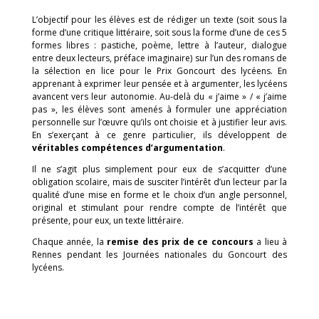
L’objectif pour les élèves est de rédiger un texte (soit sous la
forme d’une critique littéraire, soit sous la forme d’une de ces 5
formes libres : pastiche, poème, lettre à l’auteur, dialogue
entre deux lecteurs, préface imaginaire)
sur l’un des romans de
la sélection en lice pour le Prix Goncourt des lycéens. En
apprenant à exprimer leur pensée et à argumenter, les lycéens
avancent vers leur autonomie. Au-delà du
«
j’aime
» /
«
j’aime
pas
»
, les élèves sont amenés à formuler une appréciation
personnelle sur l’œuvre qu’ils ont choisie et à justifier leur avis.
En s’exerçant à ce genre particulier, ils développent de
véritables compétences d’argumentation
.
Il ne s’agit plus simplement pour eux de s’acquitter d’une
obligation scolaire, mais de susciter l’intérêt d’un lecteur par la
qualité d’une mise en forme et le choix d’un angle personnel,
original et stimulant pour rendre compte de l’intérêt que
présente, pour eux, un texte littéraire.
Chaque année, la
remise des prix de ce concours
a lieu à
Rennes pendant les Journées nationales du Goncourt des
lycéens.